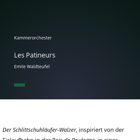
Kammerorchester
Les Patineurs
Emile Waldteufel
Der Schlittschuhläufer-Walzer
, inspiriert von der
Eislaufbahn in der
Bois de Boulogne,
in einer